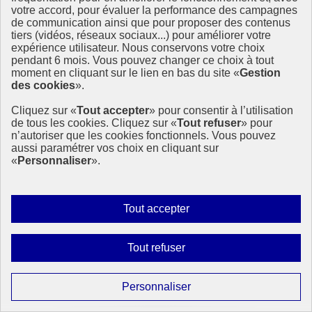
votre accord, pour évaluer la performance des campagnes
de communication ainsi que pour proposer des contenus
tiers (vidéos, réseaux sociaux...) pour améliorer votre
expérience utilisateur. Nous conservons votre choix
Journal de bord Forum Politique de Haut Niveau
pendant 6 mois. Vous pouvez changer ce choix à tout
2020 - Jour 7
moment en cliquant sur le lien en bas du site «
Gestion
des cookies
».
Mercredi 15 juillet, 10 pays présentaient leur revue nationale
volontaire, dont l’Autriche qui renoue avec le portage du
Cliquez sur «
Tout accepter
» pour consentir à l’utilisation
développement durable au niveau fédéral
de tous les cookies. Cliquez sur «
Tout refuser
» pour
Après la session des messages des « régions économiques de
n’autoriser que les cookies fonctionnels. Vous pouvez
l’ONU », qui auront (…)
aussi paramétrer vos choix en cliquant sur
«
Personnaliser
».
22 juillet 2020 - À l’International
Autoriser
Tout accepter
tous
les
Interdire
Tout refuser
cookies
tous
les
Paramétrer
Personnaliser
cookies
les