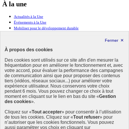
À la une
Actualités à la Une
Événements à la Une
Mobiliser pour le développement durable
Forum politique de haut niveau
Lettre d’information ODDyssée vers 2030
À propos des cookies
Ressources
Des cookies sont utilisés sur ce site afin d'en mesurer la
Ressources
fréquentation pour en améliorer le fonctionnement et, avec
votre accord, pour évaluer la performance des campagnes
La Méth’ODD
de communication ainsi que pour proposer des contenus
Gouvernement
tiers (vidéos, réseaux sociaux...) pour améliorer votre
expérience utilisateur. Nous conservons votre choix
Ce site propose l’information de référence concernant l’Agenda
pendant 6 mois. Vous pouvez changer ce choix à tout
2030 et la feuille de route de la France. Il valorise la mobilisation de
moment en cliquant sur le lien en bas du site «
Gestion
tous les acteurs.
des cookies
».
info.gouv.fr
- ouvre une nouvelle fenêtre
Cliquez sur «
Tout accepter
» pour consentir à l’utilisation
service-public.fr
- ouvre une nouvelle fenêtre
de tous les cookies. Cliquez sur «
Tout refuser
» pour
legifrance.gouv.fr
- ouvre une nouvelle fenêtre
n’autoriser que les cookies fonctionnels. Vous pouvez
data.gouv.fr
- ouvre une nouvelle fenêtre
aussi paramétrer vos choix en cliquant sur