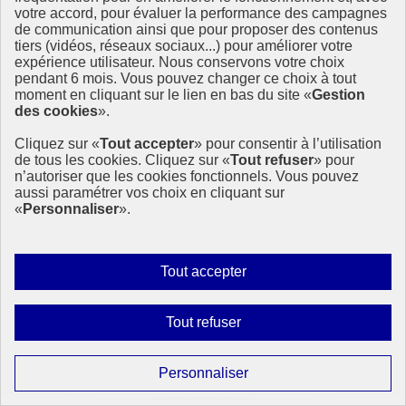
votre accord, pour évaluer la performance des campagnes
Dans un contexte d’urgence écologique, le Volontariat international
de communication ainsi que pour proposer des contenus
d’échange et de solidarité (V.I.E.S.) apparaît comme un outil concret
tiers (vidéos, réseaux sociaux...) pour améliorer votre
et porteur de solutions. Une étude menée par France Volontaires,
expérience utilisateur. Nous conservons votre choix
avec le soutien du ministère de l’Europe et (…)
pendant 6 mois. Vous pouvez changer ce choix à tout
moment en cliquant sur le lien en bas du site «
Gestion
21 juillet 2025 - À l’International - En France
des cookies
».
Cliquez sur «
Tout accepter
» pour consentir à l’utilisation
de tous les cookies. Cliquez sur «
Tout refuser
» pour
n’autoriser que les cookies fonctionnels. Vous pouvez
aussi paramétrer vos choix en cliquant sur
«
Personnaliser
».
Autoriser
Tout accepter
tous
les
Interdire
Tout refuser
cookies
tous
les
Paramétrer
Personnaliser
cookies
les