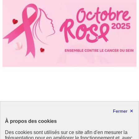
Un nouveau rapport de la FAO évalue les progrès
des indicateurs des objectifs de développement
À propos des cookies
durable liés à l’alimentation et à l’agriculture
Des cookies sont utilisés sur ce site afin d'en mesurer la
La FAO évalue les avancées sur 22 indicateurs couvrant six
fréquentation pour en améliorer le fonctionnement et, avec