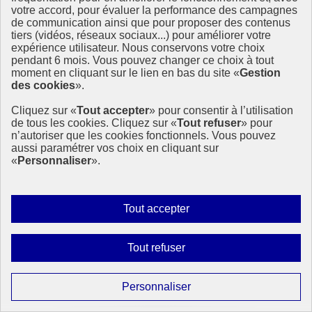
Objectifs de développement durable, mettant en lumière à la fois les
votre accord, pour évaluer la performance des campagnes
réussites et les retards persistants.
de communication ainsi que pour proposer des contenus
tiers (vidéos, réseaux sociaux...) pour améliorer votre
15 octobre 2025 - À l’International
expérience utilisateur. Nous conservons votre choix
pendant 6 mois. Vous pouvez changer ce choix à tout
moment en cliquant sur le lien en bas du site «
Gestion
des cookies
».
Cliquez sur «
Tout accepter
» pour consentir à l’utilisation
de tous les cookies. Cliquez sur «
Tout refuser
» pour
n’autoriser que les cookies fonctionnels. Vous pouvez
aussi paramétrer vos choix en cliquant sur
«
Personnaliser
».
Autoriser
Tout accepter
tous
les
Interdire
Tout refuser
cookies
tous
les
Paramétrer
Personnaliser
cookies
les