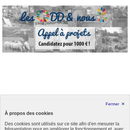
Rapport sur les revues volontaires nationales au
Forum politique de haut niveau 2017 -BOND
À propos des cookies
Dans un rapport intitulé « Progressing national SDGs
Des cookies sont utilisés sur ce site afin d'en mesurer la
implementation : An independant assessment of the voluntary
fréquentation pour en améliorer le fonctionnement et, avec
national review reports submitted to the United nations High-level