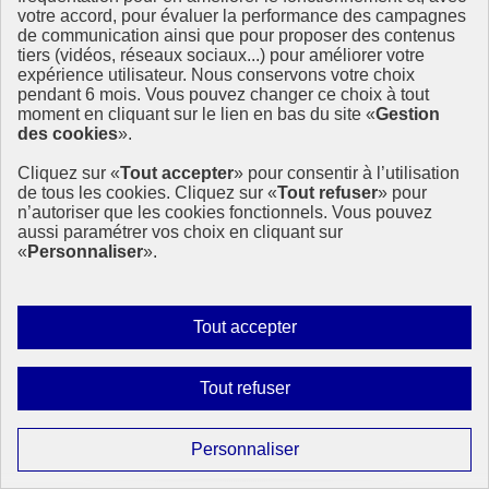
votre accord, pour évaluer la performance des campagnes
Political Forum on Sustainable Development in 2017 »,
de communication ainsi que pour proposer des contenus
l’organisme (…)
tiers (vidéos, réseaux sociaux...) pour améliorer votre
9 avril 2018 - À l’International
expérience utilisateur. Nous conservons votre choix
pendant 6 mois. Vous pouvez changer ce choix à tout
moment en cliquant sur le lien en bas du site «
Gestion
des cookies
».
Cliquez sur «
Tout accepter
» pour consentir à l’utilisation
de tous les cookies. Cliquez sur «
Tout refuser
» pour
n’autoriser que les cookies fonctionnels. Vous pouvez
aussi paramétrer vos choix en cliquant sur
«
Personnaliser
».
Autoriser
Tout accepter
tous
les
Interdire
Tout refuser
cookies
tous
les
Paramétrer
Personnaliser
cookies
les