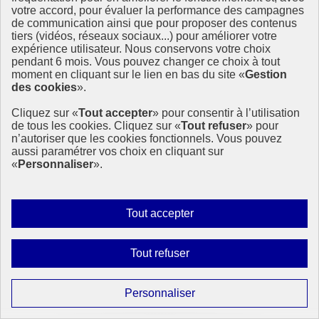
« Quelles sont nos ressources et que pouvons-nous produire ? (…)
votre accord, pour évaluer la performance des campagnes
de communication ainsi que pour proposer des contenus
1er août 2019 - En France
tiers (vidéos, réseaux sociaux...) pour améliorer votre
expérience utilisateur. Nous conservons votre choix
pendant 6 mois. Vous pouvez changer ce choix à tout
moment en cliquant sur le lien en bas du site «
Gestion
des cookies
».
Cliquez sur «
Tout accepter
» pour consentir à l’utilisation
de tous les cookies. Cliquez sur «
Tout refuser
» pour
n’autoriser que les cookies fonctionnels. Vous pouvez
aussi paramétrer vos choix en cliquant sur
«
Personnaliser
».
Autoriser
Tout accepter
tous
les
Interdire
Tout refuser
cookies
tous
les
Paramétrer
Personnaliser
cookies
les