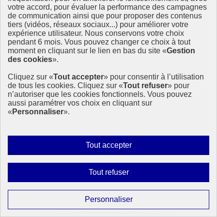
votre accord, pour évaluer la performance des campagnes
de communication ainsi que pour proposer des contenus
tiers (vidéos, réseaux sociaux...) pour améliorer votre
Étincelles, une campagne internationale pour
expérience utilisateur. Nous conservons votre choix
promouvoir le sport au féminin
pendant 6 mois. Vous pouvez changer ce choix à tout
moment en cliquant sur le lien en bas du site «
Gestion
des cookies
».
Cette année, la France est fière d’accueillir les premiers Jeux
Olympiques et Paralympiques (JOP) paritaires de l’histoire. À cette
Cliquez sur «
Tout accepter
» pour consentir à l’utilisation
occasion, ONU Femmes France souhaite mettre en lumière les
de tous les cookies. Cliquez sur «
Tout refuser
» pour
enjeux liés au genre dans le monde du sport afin qu’il soit plus
n’autoriser que les cookies fonctionnels. Vous pouvez
inclusif et égalitaire.
aussi paramétrer vos choix en cliquant sur
27 juin 2024 - En France
«
Personnaliser
».
Autoriser
Tout accepter
tous
les
Interdire
Tout refuser
cookies
tous
les
Paramétrer
Personnaliser
cookies
les