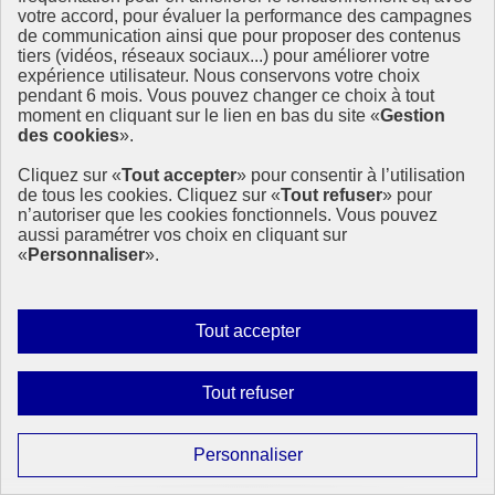
Concours #DatavizODD : les projets primés !
votre accord, pour évaluer la performance des campagnes
de communication ainsi que pour proposer des contenus
Donner de la plus-value aux indicateurs associés aux ODD et
tiers (vidéos, réseaux sociaux...) pour améliorer votre
faciliter la communication sur les ODD en direction de tous les
expérience utilisateur. Nous conservons votre choix
publics, tel était l’objectif fixé aux candidats du concours
pendant 6 mois. Vous pouvez changer ce choix à tout
#DatavizODD.
moment en cliquant sur le lien en bas du site «
Gestion
Le 13 décembre 2017, pendant le salon (…)
des cookies
».
16 janvier 2018 - En France
Cliquez sur «
Tout accepter
» pour consentir à l’utilisation
de tous les cookies. Cliquez sur «
Tout refuser
» pour
n’autoriser que les cookies fonctionnels. Vous pouvez
aussi paramétrer vos choix en cliquant sur
«
Personnaliser
».
Autoriser
Tout accepter
tous
les
Interdire
Tout refuser
cookies
tous
les
Paramétrer
Personnaliser
cookies
les