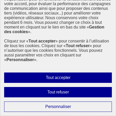
votre accord, pour évaluer la performance des campagnes
de communication ainsi que pour proposer des contenus
tiers (vidéos, réseaux sociaux...) pour améliorer votre
expérience utilisateur. Nous conservons votre choix
pendant 6 mois. Vous pouvez changer ce choix à tout
moment en cliquant sur le lien en bas du site «
Gestion
des cookies
».
Cliquez sur «
Tout accepter
» pour consentir à l’utilisation
de tous les cookies. Cliquez sur «
Tout refuser
» pour
n’autoriser que les cookies fonctionnels. Vous pouvez
aussi paramétrer vos choix en cliquant sur
Vers un avenir énergétique propre : comprendre la
«
Personnaliser
».
Journée internationale des énergies propres
À l’occasion de la Journée internationale des énergies propres, les
Nations Unies rappellent que l’accès à une énergie fiable, abordable
Autoriser
Tout accepter
et durable est un levier essentiel pour réduire les inégalités et
tous
protéger la planète.
les
Interdire
Tout refuser
29 janvier 2026 - À l’International
cookies
tous
les
Paramétrer
Personnaliser
cookies
les