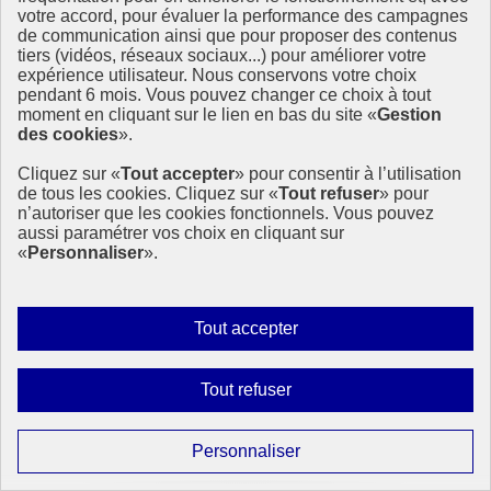
votre accord, pour évaluer la performance des campagnes
de communication ainsi que pour proposer des contenus
tiers (vidéos, réseaux sociaux...) pour améliorer votre
expérience utilisateur. Nous conservons votre choix
pendant 6 mois. Vous pouvez changer ce choix à tout
La contribution du volontariat international aux
moment en cliquant sur le lien en bas du site «
Gestion
enjeux environnementaux
des cookies
».
Dans un contexte d’urgence écologique, le Volontariat international
Cliquez sur «
Tout accepter
» pour consentir à l’utilisation
d’échange et de solidarité (V.I.E.S.) apparaît comme un outil concret
de tous les cookies. Cliquez sur «
Tout refuser
» pour
et porteur de solutions. Une étude menée par France Volontaires,
n’autoriser que les cookies fonctionnels. Vous pouvez
avec le soutien du ministère de l’Europe et (…)
aussi paramétrer vos choix en cliquant sur
«
Personnaliser
».
21 juillet 2025 - À l’International - En France
Autoriser
Tout accepter
tous
les
Interdire
Tout refuser
cookies
tous
les
Paramétrer
Personnaliser
cookies
les