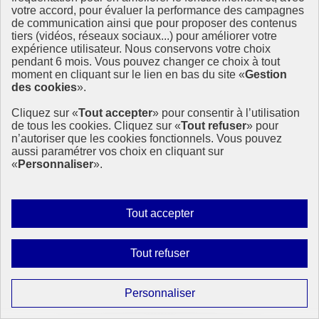
Partant du constat que l’ODD4 n’est pas sur la bonne voie, les
votre accord, pour évaluer la performance des campagnes
acteurs se sont réunis à la Réunion mondiale sur l’Éducation afin de
de communication ainsi que pour proposer des contenus
prendre une série d’engagements pour les années à venir.
tiers (vidéos, réseaux sociaux...) pour améliorer votre
ODD4 - Réunion mondiale sur l’Éducation Du 3 au 5 (…)
expérience utilisateur. Nous conservons votre choix
pendant 6 mois. Vous pouvez changer ce choix à tout
18 février 2019 - À l’International
moment en cliquant sur le lien en bas du site «
Gestion
des cookies
».
Cliquez sur «
Tout accepter
» pour consentir à l’utilisation
de tous les cookies. Cliquez sur «
Tout refuser
» pour
n’autoriser que les cookies fonctionnels. Vous pouvez
aussi paramétrer vos choix en cliquant sur
«
Personnaliser
».
Autoriser
Tout accepter
tous
les
Interdire
Tout refuser
cookies
tous
les
Paramétrer
Personnaliser
cookies
les