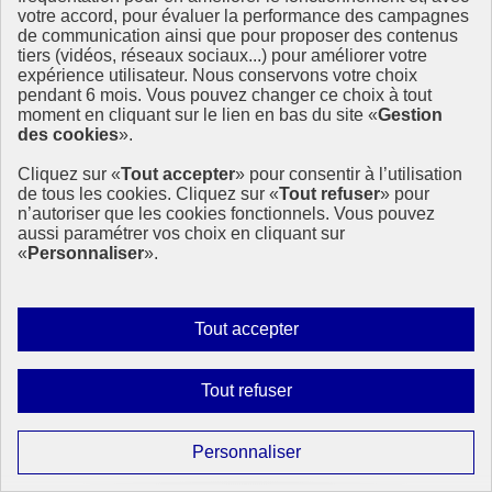
votre accord, pour évaluer la performance des campagnes
de communication ainsi que pour proposer des contenus
tiers (vidéos, réseaux sociaux...) pour améliorer votre
expérience utilisateur. Nous conservons votre choix
pendant 6 mois. Vous pouvez changer ce choix à tout
moment en cliquant sur le lien en bas du site «
Gestion
des cookies
».
Cliquez sur «
Tout accepter
» pour consentir à l’utilisation
de tous les cookies. Cliquez sur «
Tout refuser
» pour
n’autoriser que les cookies fonctionnels. Vous pouvez
aussi paramétrer vos choix en cliquant sur
«
Personnaliser
».
Autoriser
Tout accepter
tous
les
Interdire
Tout refuser
cookies
tous
les
Paramétrer
Personnaliser
cookies
Page précédente
les