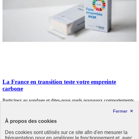
La France en transition teste votre empreinte
carbone
Participez au sondage et dites-nous quels nouveaux comportements
vous seriez en mesure d’adopter pour réduire votre empreinte
écologique !
À propos des cookies
23 septembre 2020 - En France
Des cookies sont utilisés sur ce site afin d'en mesurer la
fréquentation pour en améliorer le fonctionnement et, avec