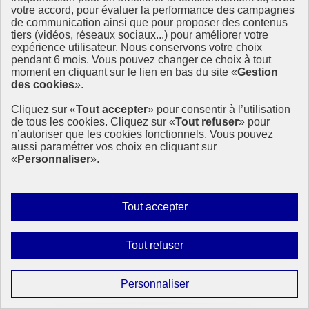
votre accord, pour évaluer la performance des campagnes
de communication ainsi que pour proposer des contenus
tiers (vidéos, réseaux sociaux...) pour améliorer votre
expérience utilisateur. Nous conservons votre choix
pendant 6 mois. Vous pouvez changer ce choix à tout
moment en cliquant sur le lien en bas du site «
Gestion
des cookies
».
Cliquez sur «
Tout accepter
» pour consentir à l’utilisation
de tous les cookies. Cliquez sur «
Tout refuser
» pour
n’autoriser que les cookies fonctionnels. Vous pouvez
aussi paramétrer vos choix en cliquant sur
«
Personnaliser
».
Autoriser
Tout accepter
tous
les
Interdire
Tout refuser
Page précédente
cookies
tous
1
Page
2
les
Paramétrer
Personnaliser
Page suivante
cookies
les