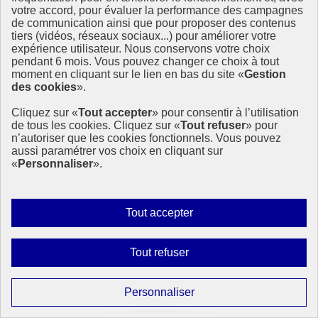
votre accord, pour évaluer la performance des campagnes
Dans un contexte d’urgence écologique, le Volontariat international
de communication ainsi que pour proposer des contenus
d’échange et de solidarité (V.I.E.S.) apparaît comme un outil concret
tiers (vidéos, réseaux sociaux...) pour améliorer votre
et porteur de solutions. Une étude menée par France Volontaires,
expérience utilisateur. Nous conservons votre choix
avec le soutien du ministère de l’Europe et (…)
pendant 6 mois. Vous pouvez changer ce choix à tout
moment en cliquant sur le lien en bas du site «
Gestion
21 juillet 2025 - À l’International - En France
des cookies
».
Cliquez sur «
Tout accepter
» pour consentir à l’utilisation
de tous les cookies. Cliquez sur «
Tout refuser
» pour
n’autoriser que les cookies fonctionnels. Vous pouvez
aussi paramétrer vos choix en cliquant sur
«
Personnaliser
».
Autoriser
Tout accepter
tous
les
Interdire
Tout refuser
cookies
tous
les
Paramétrer
Personnaliser
cookies
les