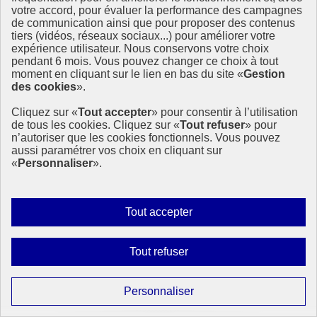
votre accord, pour évaluer la performance des campagnes
de communication ainsi que pour proposer des contenus
tiers (vidéos, réseaux sociaux...) pour améliorer votre
expérience utilisateur. Nous conservons votre choix
pendant 6 mois. Vous pouvez changer ce choix à tout
moment en cliquant sur le lien en bas du site «
Gestion
des cookies
».
Cliquez sur «
Tout accepter
» pour consentir à l’utilisation
de tous les cookies. Cliquez sur «
Tout refuser
» pour
n’autoriser que les cookies fonctionnels. Vous pouvez
aussi paramétrer vos choix en cliquant sur
Vers un avenir énergétique propre : comprendre la
«
Personnaliser
».
Journée internationale des énergies propres
À l’occasion de la Journée internationale des énergies propres, les
Nations Unies rappellent que l’accès à une énergie fiable, abordable
Autoriser
Tout accepter
et durable est un levier essentiel pour réduire les inégalités et
tous
protéger la planète.
les
Interdire
Tout refuser
29 janvier 2026 - À l’International
cookies
tous
les
Paramétrer
Personnaliser
cookies
les