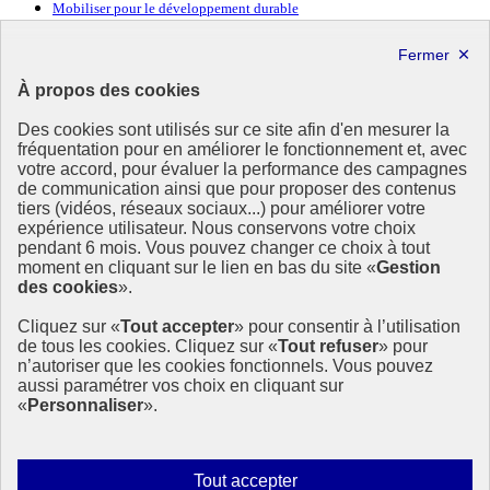
Mobiliser pour le développement durable
Forum politique de haut niveau
Lettre d’information ODDyssée vers 2030
À propos des cookies
Ressources
Des cookies sont utilisés sur ce site afin d'en mesurer la
Ressources
fréquentation pour en améliorer le fonctionnement et, avec
votre accord, pour évaluer la performance des campagnes
La Méth’ODD
de communication ainsi que pour proposer des contenus
Gouvernement
tiers (vidéos, réseaux sociaux...) pour améliorer votre
expérience utilisateur. Nous conservons votre choix
Ce site propose l’information de référence concernant l’Agenda
pendant 6 mois. Vous pouvez changer ce choix à tout
2030 et la feuille de route de la France. Il valorise la mobilisation de
moment en cliquant sur le lien en bas du site «
Gestion
tous les acteurs.
des cookies
».
info.gouv.fr
- ouvre une nouvelle fenêtre
Cliquez sur «
Tout accepter
» pour consentir à l’utilisation
service-public.fr
- ouvre une nouvelle fenêtre
de tous les cookies. Cliquez sur «
Tout refuser
» pour
legifrance.gouv.fr
- ouvre une nouvelle fenêtre
n’autoriser que les cookies fonctionnels. Vous pouvez
data.gouv.fr
- ouvre une nouvelle fenêtre
aussi paramétrer vos choix en cliquant sur
«
Personnaliser
».
Plan du site
Accessibilité
Mentions légales
Qui sommes-nous ?
Autoriser
Tout accepter