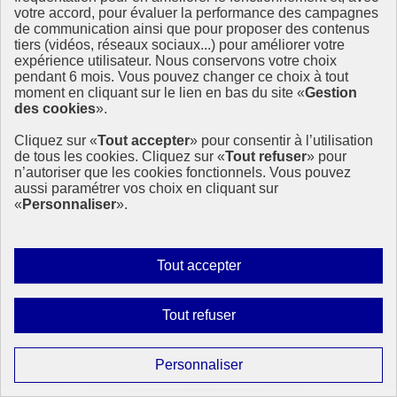
votre accord, pour évaluer la performance des campagnes
de communication ainsi que pour proposer des contenus
tiers (vidéos, réseaux sociaux...) pour améliorer votre
expérience utilisateur. Nous conservons votre choix
pendant 6 mois. Vous pouvez changer ce choix à tout
moment en cliquant sur le lien en bas du site «
Gestion
des cookies
».
Cliquez sur «
Tout accepter
» pour consentir à l’utilisation
de tous les cookies. Cliquez sur «
Tout refuser
» pour
n’autoriser que les cookies fonctionnels. Vous pouvez
aussi paramétrer vos choix en cliquant sur
«
Personnaliser
».
Autoriser
Tout accepter
tous
les
Interdire
Tout refuser
cookies
tous
les
Paramétrer
Personnaliser
cookies
les
Page précédente