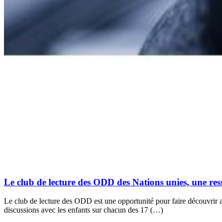
Le club de lecture des ODD des Nations unies, une ress
Le club de lecture des ODD est une opportunité pour faire découvrir 
discussions avec les enfants sur chacun des 17 (…)