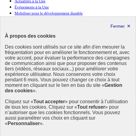
Actualités à la Une
Événements à la Une
Mobiliser pour le développement durable
Forum politique de haut niveau
Lettre d’information ODDyssée vers 2030
À propos des cookies
Ressources
Des cookies sont utilisés sur ce site afin d'en mesurer la
Ressources
fréquentation pour en améliorer le fonctionnement et, avec
votre accord, pour évaluer la performance des campagnes
La Méth’ODD
de communication ainsi que pour proposer des contenus
Gouvernement
tiers (vidéos, réseaux sociaux...) pour améliorer votre
expérience utilisateur. Nous conservons votre choix
Ce site propose l’information de référence concernant l’Agenda
pendant 6 mois. Vous pouvez changer ce choix à tout
2030 et la feuille de route de la France. Il valorise la mobilisation de
moment en cliquant sur le lien en bas du site «
Gestion
tous les acteurs.
des cookies
».
info.gouv.fr
- ouvre une nouvelle fenêtre
Cliquez sur «
Tout accepter
» pour consentir à l’utilisation
service-public.fr
- ouvre une nouvelle fenêtre
de tous les cookies. Cliquez sur «
Tout refuser
» pour
legifrance.gouv.fr
- ouvre une nouvelle fenêtre
n’autoriser que les cookies fonctionnels. Vous pouvez
data.gouv.fr
- ouvre une nouvelle fenêtre
aussi paramétrer vos choix en cliquant sur
«
Personnaliser
».
Plan du site
Accessibilité