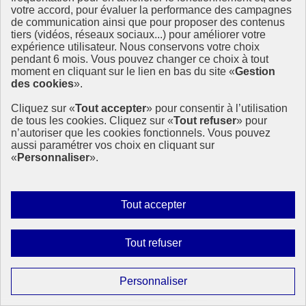
« Quelles sont nos ressources et que pouvons-nous produire ? (…)
votre accord, pour évaluer la performance des campagnes
de communication ainsi que pour proposer des contenus
1er août 2019 - En France
tiers (vidéos, réseaux sociaux...) pour améliorer votre
expérience utilisateur. Nous conservons votre choix
pendant 6 mois. Vous pouvez changer ce choix à tout
moment en cliquant sur le lien en bas du site «
Gestion
des cookies
».
Cliquez sur «
Tout accepter
» pour consentir à l’utilisation
de tous les cookies. Cliquez sur «
Tout refuser
» pour
n’autoriser que les cookies fonctionnels. Vous pouvez
aussi paramétrer vos choix en cliquant sur
«
Personnaliser
».
Autoriser
Tout accepter
tous
les
Interdire
Tout refuser
cookies
tous
les
Paramétrer
Personnaliser
cookies
les