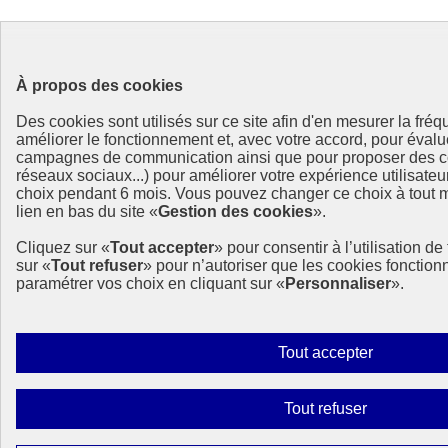
À propos des cookies
Des cookies sont utilisés sur ce site afin d'en mesurer la fré
améliorer le fonctionnement et, avec votre accord, pour éval
campagnes de communication ainsi que pour proposer des co
réseaux sociaux...) pour améliorer votre expérience utilisate
choix pendant 6 mois. Vous pouvez changer ce choix à tout m
lien en bas du site «
Gestion des cookies
».
Cliquez sur «
Tout accepter
» pour consentir à l’utilisation d
sur «
Tout refuser
» pour n’autoriser que les cookies fonctio
paramétrer vos choix en cliquant sur «
Personnaliser
».
Autoriser
Tout accepter
tous
les
Interdire
Tout refuser
cookies
tous