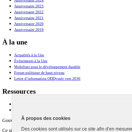
Anniversaire 2024
Anniversaire 2023
Anniversaire 2022
Anniversaire 2021
Anniversaire 2020
Anniversaire 2019
À la une
Actualités à la Une
Événements à la Une
Mobiliser pour le développement durable
Forum politique de haut niveau
Lettre d’information ODDyssée vers 2030
Ressources
Ressources
La Méth’ODD
À propos des cookies
Gouvernement
Des cookies sont utilisés sur ce site afin d'en mesure
Ce site propose l’information de référence concernant l’Agenda 2030 et l