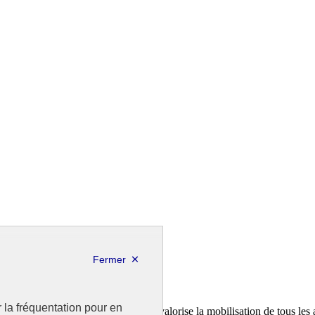
r la fréquentation pour en
a feuille de route de la France. Il valorise la mobilisation de tous les 