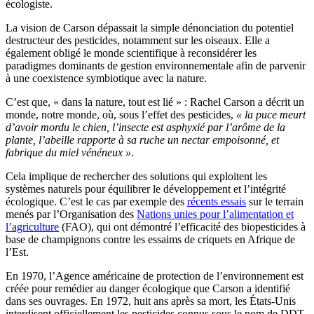
écologiste.
La vision de Carson dépassait la simple dénonciation du potentiel
destructeur des pesticides, notamment sur les oiseaux. Elle a
également obligé le monde scientifique à reconsidérer les
paradigmes dominants de gestion environnementale afin de parvenir
à une coexistence symbiotique avec la nature.
C’est que, « dans la nature, tout est lié » : Rachel Carson a décrit un
monde, notre monde, où, sous l’effet des pesticides,
« la puce meurt
d’avoir mordu le chien, l’insecte est asphyxié par l’arôme de la
plante, l’abeille rapporte à sa ruche un nectar empoisonné, et
fabrique du miel vénéneux »
.
Cela implique de rechercher des solutions qui exploitent les
systèmes naturels pour équilibrer le développement et l’intégrité
écologique. C’est le cas par exemple des
récents essais
sur le terrain
menés par l’Organisation des
Nations unies pour l’alimentation et
l’agriculture
(FAO), qui ont démontré l’efficacité des biopesticides à
base de champignons contre les essaims de criquets en Afrique de
l’Est.
En 1970, l’Agence américaine de protection de l’environnement est
créée pour remédier au danger écologique que Carson a identifié
dans ses ouvrages. En 1972, huit ans après sa mort, les États-Unis
interdisent officiellement les pesticides connus sous le nom de DDT.