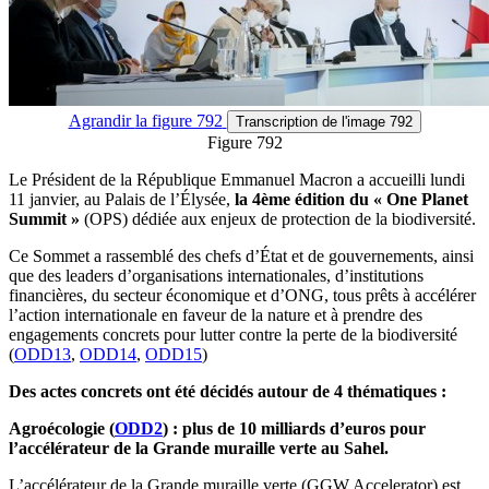
Agrandir
la figure 792
Transcription
de l'image 792
Figure 792
Le Président de la République Emmanuel Macron a accueilli lundi
11 janvier, au Palais de l’Élysée,
la 4ème édition du « One Planet
Summit »
(OPS) dédiée aux enjeux de protection de la biodiversité.
Ce Sommet a rassemblé des chefs d’État et de gouvernements, ainsi
que des leaders d’organisations internationales, d’institutions
financières, du secteur économique et d’ONG, tous prêts à accélérer
l’action internationale en faveur de la nature et à prendre des
engagements concrets pour lutter contre la perte de la biodiversité
(
ODD13
,
ODD14
,
ODD15
)
Des actes concrets ont été décidés autour de 4 thématiques :
Agroécologie (
ODD2
) : plus de 10 milliards d’euros pour
l’accélérateur de la Grande muraille verte au Sahel.
L’accélérateur de la Grande muraille verte (GGW Accelerator) est