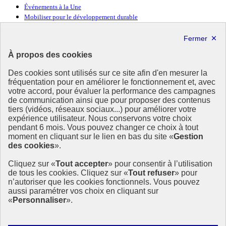
Événements à la Une
Mobiliser pour le développement durable
Forum politique de haut niveau
Lettre d’information ODDyssée vers 2030
À propos des cookies
Ressources
Des cookies sont utilisés sur ce site afin d'en mesurer la
Ressources
fréquentation pour en améliorer le fonctionnement et, avec
votre accord, pour évaluer la performance des campagnes
La Méth’ODD
de communication ainsi que pour proposer des contenus
Gouvernement
tiers (vidéos, réseaux sociaux...) pour améliorer votre
expérience utilisateur. Nous conservons votre choix
Ce site propose l’information de référence concernant l’Agenda
pendant 6 mois. Vous pouvez changer ce choix à tout
2030 et la feuille de route de la France. Il valorise la mobilisation de
moment en cliquant sur le lien en bas du site «
Gestion
tous les acteurs.
des cookies
».
info.gouv.fr
- ouvre une nouvelle fenêtre
Cliquez sur «
Tout accepter
» pour consentir à l’utilisation
service-public.fr
- ouvre une nouvelle fenêtre
de tous les cookies. Cliquez sur «
Tout refuser
» pour
legifrance.gouv.fr
- ouvre une nouvelle fenêtre
n’autoriser que les cookies fonctionnels. Vous pouvez
data.gouv.fr
- ouvre une nouvelle fenêtre
aussi paramétrer vos choix en cliquant sur
«
Personnaliser
».
Plan du site
Accessibilité
Mentions légales