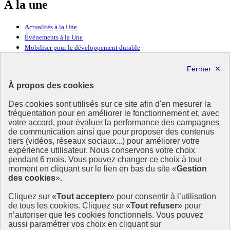
À la une
Actualités à la Une
Événements à la Une
Mobiliser pour le développement durable
Forum politique de haut niveau
Lettre d’information ODDyssée vers 2030
À propos des cookies
Ressources
Des cookies sont utilisés sur ce site afin d'en mesurer la
fréquentation pour en améliorer le fonctionnement et, avec
Ressources
votre accord, pour évaluer la performance des campagnes
La Méth’ODD
de communication ainsi que pour proposer des contenus
Gouvernement
tiers (vidéos, réseaux sociaux...) pour améliorer votre
expérience utilisateur. Nous conservons votre choix
Ce site propose l’information de référence concernant l’Agenda
pendant 6 mois. Vous pouvez changer ce choix à tout
2030 et la feuille de route de la France. Il valorise la mobilisation de
moment en cliquant sur le lien en bas du site «
Gestion
tous les acteurs.
des cookies
».
info.gouv.fr
- ouvre une nouvelle fenêtre
Cliquez sur «
Tout accepter
» pour consentir à l’utilisation
service-public.fr
- ouvre une nouvelle fenêtre
de tous les cookies. Cliquez sur «
Tout refuser
» pour
legifrance.gouv.fr
- ouvre une nouvelle fenêtre
n’autoriser que les cookies fonctionnels. Vous pouvez
data.gouv.fr
- ouvre une nouvelle fenêtre
aussi paramétrer vos choix en cliquant sur