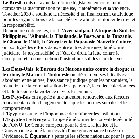
Le Brésil
a mis en avant la réforme législative en cours pour
combattre la discrimination religieuse, l’intolérance et la violence.
Together 2030 a souligné la nécessité d’un financement catalytique
pour les organisations de la société civile afin de renforcer le suivi et
la responsabilité.
De nombreux délégués, dont l
’Azerbaïdjan, l’Afrique du Sud, les
Philippines, l’Albanie, la Thaïlande, le Bostwana, la Tanzanie,
le Ghana, le Chili, la Géorgie et la Papouasie Nouvelle Guinée
,
ont souligné les efforts dans, entre autres domaines, la réforme
judiciaire, la responsabilité et l’état de droit, la lutte contre la
corruption et la construction d’institutions solides et inclusives.
Les États-Unis, le Bureau des Nations unies contre la drogue et
le crime, le Maroc et l’Indonésie
ont décrit diverses initiatives
abordant, entre autres, l’assistance juridique pour les prisonniers, la
réduction de la criminalisation de la pauvreté, la collecte de données
et la lutte contre la violence envers les enfants.
Les Pays-Bas
ont appelé à une attention renouvelée aux facteurs
fondamentaux du changement, tels que les normes sociales et le
comportement.
L’Égypte a souligné l’importance de renforcer les institutions.
L’Égypte et le Kenya
ont appelé à réformer le Conseil de sécurité
de l’ONU. Le Centre européen pour le droit, la justice et la
Gouvernance a noté la nécessité d’une gouvernance basée sur
l’évidence.
L’Équateur
a partagé les efforts nationaux pour la paix,