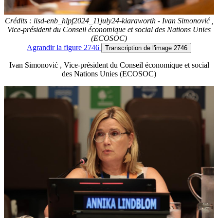
Crédits : iisd-enb_hlpf2024_11july24-kiaraworth - Ivan Simonović ,
Vice-président du Conseil économique et social des Nations Unies
(ECOSOC)
Agrandir
la figure 2746
Transcription
de l'image 2746
Ivan Simonović , Vice-président du Conseil économique et social
des Nations Unies (ECOSOC)