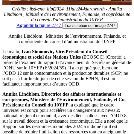
Crédits : iisd-enb_hlpf2024_11july24-kiaraworth - Annika
Lindblom , Ministère de l'environnement, Finlande, et coprésidente
du conseil d'administration du 10YFP
Agrandir
la figure 2747
Transcription
de l'image 2747
Annika Lindblom , Ministère de l’environnement, Finlande, et
coprésidente du conseil d’administration du 10YFP
Le matin,
Ivan Simonović, Vice-Président du Conseil
économique et social des Nations Unies
(ECOSOC) (Croatie) a
présenté l’examen du rapport d’avancement du Secrétaire général de
l’ONU sur le 10YFP (E/2024/59). Il a expliqué que, bien que
l’ODD 12 sur la consommation et la production durables (SCP) ne
soit pas à l’ordre du jour de cette session du FPHN, il est un
facilitateur important pour d’autres ODD.
Annika Lindblom, Directrice des affaires internationales et
européennes, Ministère de l’Environnement, Finlande, et Co-
Présidente du Conseil du 10YFP
, a expliqué que le cadre
universel est conçu pour accélérer un changement aux niveaux
national, régional et mondial, avec des liens solides avec l’ODD 8
sur le travail décent et la croissance économique. Elle a noté que le
Rapport sur les ressources mondiales 2024 a indiqué qu’il est
possible de réduire l’utilisation des ressources tout en atteignant le