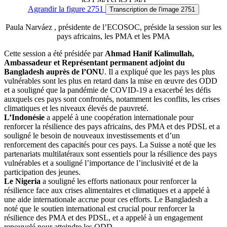
Agrandir
la figure 2751
Transcription
de l'image 2751
Paula Narváez , présidente de l’ECOSOC, préside la session sur les
pays africains, les PMA et les PMA
Cette session a été présidée par
Ahmad Hanif Kalimullah,
Ambassadeur et Représentant permanent adjoint du
Bangladesh auprès de l’ONU
. Il a expliqué que les pays les plus
vulnérables sont les plus en retard dans la mise en œuvre des ODD
et a souligné que la pandémie de COVID-19 a exacerbé les défis
auxquels ces pays sont confrontés, notamment les conflits, les crises
climatiques et les niveaux élevés de pauvreté.
L’Indonésie
a appelé à une coopération internationale pour
renforcer la résilience des pays africains, des PMA et des PDSL et a
souligné le besoin de nouveaux investissements et d’un
renforcement des capacités pour ces pays. La Suisse a noté que les
partenariats multilatéraux sont essentiels pour la résilience des pays
vulnérables et a souligné l’importance de l’inclusivité et de la
participation des jeunes.
Le Nigeria
a souligné les efforts nationaux pour renforcer la
résilience face aux crises alimentaires et climatiques et a appelé à
une aide internationale accrue pour ces efforts. Le Bangladesh a
noté que le soutien international est crucial pour renforcer la
résilience des PMA et des PDSL, et a appelé à un engagement
renouvelé pour atteindre les ODD.