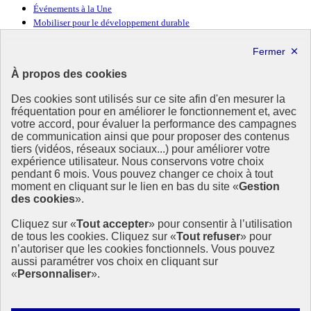
Événements à la Une
Mobiliser pour le développement durable
Forum politique de haut niveau
Lettre d’information ODDyssée vers 2030
À propos des cookies
Ressources
Des cookies sont utilisés sur ce site afin d'en mesurer la
fréquentation pour en améliorer le fonctionnement et, avec
Ressources
votre accord, pour évaluer la performance des campagnes
La Méth’ODD
de communication ainsi que pour proposer des contenus
Gouvernement
tiers (vidéos, réseaux sociaux...) pour améliorer votre
expérience utilisateur. Nous conservons votre choix
Ce site propose l’information de référence concernant l’Agenda
pendant 6 mois. Vous pouvez changer ce choix à tout
2030 et la feuille de route de la France. Il valorise la mobilisation de
moment en cliquant sur le lien en bas du site «
Gestion
tous les acteurs.
des cookies
».
info.gouv.fr
- ouvre une nouvelle fenêtre
Cliquez sur «
Tout accepter
» pour consentir à l’utilisation
service-public.fr
- ouvre une nouvelle fenêtre
de tous les cookies. Cliquez sur «
Tout refuser
» pour
legifrance.gouv.fr
- ouvre une nouvelle fenêtre
n’autoriser que les cookies fonctionnels. Vous pouvez
data.gouv.fr
- ouvre une nouvelle fenêtre
aussi paramétrer vos choix en cliquant sur
«
Personnaliser
».
Plan du site
Accessibilité
Mentions légales