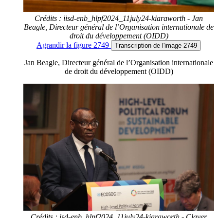
Crédits : iisd-enb_hlpf2024_11july24-kiaraworth - Jan
Beagle, Directeur général de l’Organisation internationale de
droit du développement (OIDD)
Agrandir
la figure 2749
Transcription
de l'image 2749
Jan Beagle, Directeur général de l’Organisation internationale
de droit du développement (OIDD)
Crédits : isd-enb_hlpf2024_11july24-kiaraworth - Claver