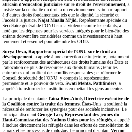
africain d’éducation judiciaire sur le droit de l’environnement
, a
insisté sur la centralité du droit à un environnement sain par rapport
à d’autres droits fondamentaux tels que la dignité, la sécurité et
l’accès à la justice.
Najat Maalla M’jid
, Représentante spéciale du
Secrétaire général de l’ONU sur la violence contre les enfants, a
noté que les dépenses pour les services intégrés pour le bien-être des
enfants doivent être considérées comme un investissement à haut
rendement et essentiel pour atteindre les ODD.
Surya Deva, Rapporteur spécial de l’ONU sur le droit au
développement
, a appelé à une correction de trajectoire, notamment
par le renforcement des architectures des droits humains des États et
l’allocation de plus de ressources aux droits humains ; tenir les
entreprises qui profitent des conflits responsables ; et réformer le
Conseil de sécurité de l’ONU, y compris la représentation
permanente et le pouvoir de veto.
Swati Mehta, Pathfinders
, a
appelé à transformer les institutions en mettant les gens au centre.
La principale discutante
Taina Bien-Aimé, Directrice exécutive de
la Coalition contre la traite des femmes
, États-Unis, a souligné la
nécessité de renforcer les synergies pour des sociétés inclusives. Le
principal discutant
George Tarr, Représentant des jeunes du
Haut-Commissariat des Nations Unies pour les réfugiés
, a appelé
à inclure directement les réfugiés dans les efforts de consolidation de
la paix et les processus de dialogue. Le principal discutant
Vernor