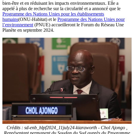
bien-être et en réduisant les impacts environnementaux. Elle a
appelé à plus de recherche sur la circularité et a annoncé que le
Programme des Nations Unies pour les établissements
humains
(ONU-Habitat) et le
Programme des Nations Unies pour
l’environnement
(PNUE) accueilleront le Forum du Réseau Une
Planète en septembre 2024.
Crédits : sd-enb_hlpf2024_11july24-kiaraworth - Chol Ajongo ,
Représentant permanent du Soudan du Sud auprès du Programme