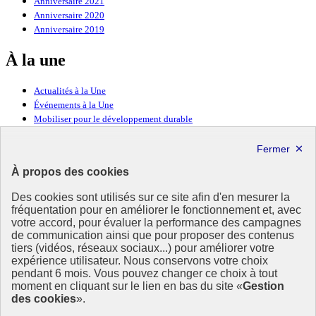
Anniversaire 2021
Anniversaire 2020
Anniversaire 2019
À la une
Actualités à la Une
Événements à la Une
Mobiliser pour le développement durable
Forum politique de haut niveau
Lettre d’information ODDyssée vers 2030
À propos des cookies
Ressources
Des cookies sont utilisés sur ce site afin d'en mesurer la
Ressources
fréquentation pour en améliorer le fonctionnement et, avec
votre accord, pour évaluer la performance des campagnes
La Méth’ODD
de communication ainsi que pour proposer des contenus
Gouvernement
tiers (vidéos, réseaux sociaux...) pour améliorer votre
expérience utilisateur. Nous conservons votre choix
Ce site propose l’information de référence concernant l’Agenda
pendant 6 mois. Vous pouvez changer ce choix à tout
2030 et la feuille de route de la France. Il valorise la mobilisation de
moment en cliquant sur le lien en bas du site «
Gestion
tous les acteurs.
des cookies
».