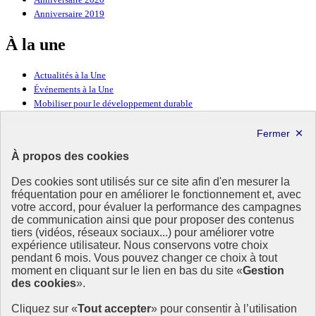
Anniversaire 2019
À la une
Actualités à la Une
Événements à la Une
Mobiliser pour le développement durable
Forum politique de haut niveau
Lettre d’information ODDyssée vers 2030
À propos des cookies
Ressources
Des cookies sont utilisés sur ce site afin d'en mesurer la
Ressources
fréquentation pour en améliorer le fonctionnement et, avec
votre accord, pour évaluer la performance des campagnes
La Méth’ODD
de communication ainsi que pour proposer des contenus
Gouvernement
tiers (vidéos, réseaux sociaux...) pour améliorer votre
expérience utilisateur. Nous conservons votre choix
Ce site propose l’information de référence concernant l’Agenda
pendant 6 mois. Vous pouvez changer ce choix à tout
2030 et la feuille de route de la France. Il valorise la mobilisation de
moment en cliquant sur le lien en bas du site «
Gestion
tous les acteurs.
des cookies
».
info.gouv.fr
- ouvre une nouvelle fenêtre
Cliquez sur «
Tout accepter
» pour consentir à l’utilisation