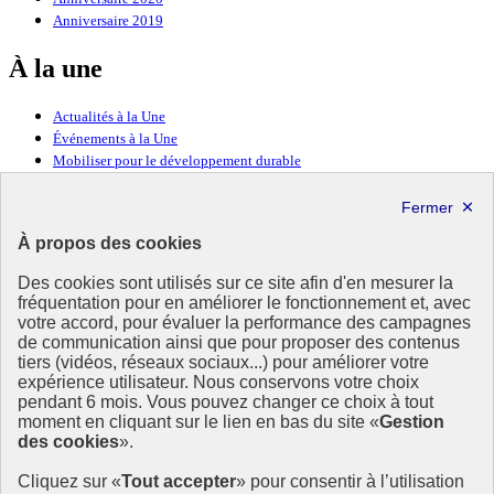
Anniversaire 2019
À la une
Actualités à la Une
Événements à la Une
Mobiliser pour le développement durable
Forum politique de haut niveau
Lettre d’information ODDyssée vers 2030
À propos des cookies
Ressources
Des cookies sont utilisés sur ce site afin d'en mesurer la
Ressources
fréquentation pour en améliorer le fonctionnement et, avec
votre accord, pour évaluer la performance des campagnes
La Méth’ODD
de communication ainsi que pour proposer des contenus
Gouvernement
tiers (vidéos, réseaux sociaux...) pour améliorer votre
expérience utilisateur. Nous conservons votre choix
Ce site propose l’information de référence concernant l’Agenda
pendant 6 mois. Vous pouvez changer ce choix à tout
2030 et la feuille de route de la France. Il valorise la mobilisation de
moment en cliquant sur le lien en bas du site «
Gestion
tous les acteurs.
des cookies
».
info.gouv.fr
- ouvre une nouvelle fenêtre
Cliquez sur «
Tout accepter
» pour consentir à l’utilisation