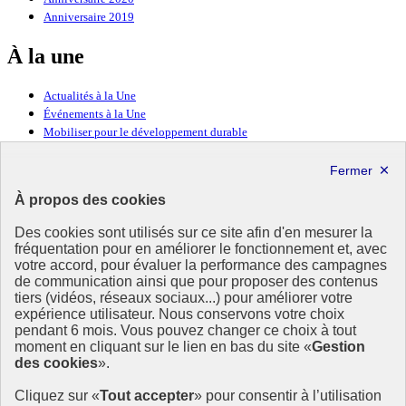
Anniversaire 2019
À la une
Actualités à la Une
Événements à la Une
Mobiliser pour le développement durable
Forum politique de haut niveau
Lettre d’information ODDyssée vers 2030
À propos des cookies
Ressources
Des cookies sont utilisés sur ce site afin d'en mesurer la
Ressources
fréquentation pour en améliorer le fonctionnement et, avec
votre accord, pour évaluer la performance des campagnes
La Méth’ODD
de communication ainsi que pour proposer des contenus
Gouvernement
tiers (vidéos, réseaux sociaux...) pour améliorer votre
expérience utilisateur. Nous conservons votre choix
Ce site propose l’information de référence concernant l’Agenda
pendant 6 mois. Vous pouvez changer ce choix à tout
2030 et la feuille de route de la France. Il valorise la mobilisation de
moment en cliquant sur le lien en bas du site «
Gestion
tous les acteurs.
des cookies
».
info.gouv.fr
- ouvre une nouvelle fenêtre
Cliquez sur «
Tout accepter
» pour consentir à l’utilisation