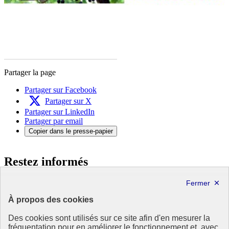
Partager la page
Partager sur Facebook
Partager sur X
Partager sur LinkedIn
Partager par email
Copier dans le presse-papier
Restez informés
en vous abonnant à notre lettre d’information ODDyssée vers 2030
À propos des cookies
S'abonner
Des cookies sont utilisés sur ce site afin d'en mesurer la
Suivez-nous sur les réseaux sociaux
fréquentation pour en améliorer le fonctionnement et, avec