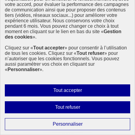
votre accord, pour évaluer la performance des campagnes
X
- ouvre une nouvelle fenêtre
de communication ainsi que pour proposer des contenus
Flux
- ouvre une nouvelle fenêtre
tiers (vidéos, réseaux sociaux...) pour améliorer votre
expérience utilisateur. Nous conservons votre choix
Agenda 2030
pendant 6 mois. Vous pouvez changer ce choix à tout
moment en cliquant sur le lien en bas du site «
Gestion
des cookies
».
Présentation
Dispositif de suivi
Cliquez sur «
Tout accepter
» pour consentir à l’utilisation
En France
de tous les cookies. Cliquez sur «
Tout refuser
» pour
En Europe et à l’international
n’autoriser que les cookies fonctionnels. Vous pouvez
17 Objectifs de développement durable
aussi paramétrer vos choix en cliquant sur
Feuille de route de la France
«
Personnaliser
».
Anniversaire
Autoriser
Tout accepter
Anniversaire 2025
tous
Anniversaire 2024
les
Interdire
Anniversaire 2023
Tout refuser
cookies
Anniversaire 2022
tous
Anniversaire 2021
les
Paramétrer
Personnaliser
Anniversaire 2020
cookies
les
Anniversaire 2019