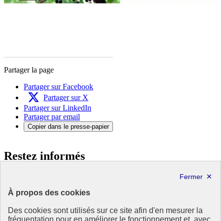
Partager la page
Partager sur Facebook
Partager sur X
Partager sur LinkedIn
Partager par email
Copier dans le presse-papier
Restez informés
en vous abonnant à notre lettre d’information ODDyssée vers 2030
À propos des cookies
S'abonner
Des cookies sont utilisés sur ce site afin d'en mesurer la
Suivez-nous sur les réseaux sociaux
fréquentation pour en améliorer le fonctionnement et, avec