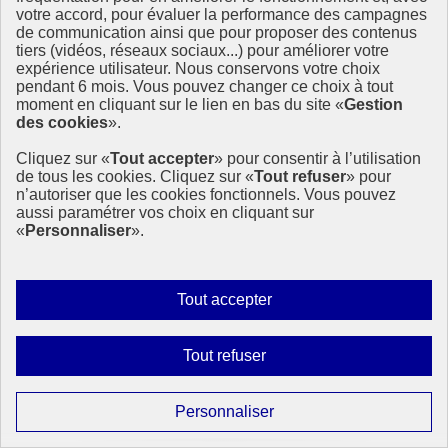
votre accord, pour évaluer la performance des campagnes
X
- ouvre une nouvelle fenêtre
de communication ainsi que pour proposer des contenus
Flux
- ouvre une nouvelle fenêtre
tiers (vidéos, réseaux sociaux...) pour améliorer votre
expérience utilisateur. Nous conservons votre choix
Agenda 2030
pendant 6 mois. Vous pouvez changer ce choix à tout
moment en cliquant sur le lien en bas du site «
Gestion
des cookies
».
Présentation
Dispositif de suivi
Cliquez sur «
Tout accepter
» pour consentir à l’utilisation
En France
de tous les cookies. Cliquez sur «
Tout refuser
» pour
En Europe et à l’international
n’autoriser que les cookies fonctionnels. Vous pouvez
17 Objectifs de développement durable
aussi paramétrer vos choix en cliquant sur
Feuille de route de la France
«
Personnaliser
».
Anniversaire
Autoriser
Tout accepter
Anniversaire 2025
tous
Anniversaire 2024
les
Interdire
Anniversaire 2023
Tout refuser
cookies
Anniversaire 2022
tous
Anniversaire 2021
les
Paramétrer
Personnaliser
Anniversaire 2020
cookies
les
Anniversaire 2019