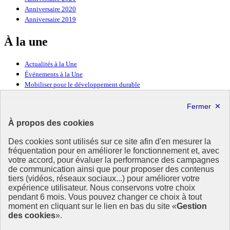
Anniversaire 2020
Anniversaire 2019
À la une
Actualités à la Une
Événements à la Une
Mobiliser pour le développement durable
Forum politique de haut niveau
Lettre d’information ODDyssée vers 2030
À propos des cookies
Ressources
Des cookies sont utilisés sur ce site afin d'en mesurer la
Ressources
fréquentation pour en améliorer le fonctionnement et, avec
votre accord, pour évaluer la performance des campagnes
La Méth’ODD
de communication ainsi que pour proposer des contenus
Gouvernement
tiers (vidéos, réseaux sociaux...) pour améliorer votre
expérience utilisateur. Nous conservons votre choix
Ce site propose l’information de référence concernant l’Agenda
pendant 6 mois. Vous pouvez changer ce choix à tout
2030 et la feuille de route de la France. Il valorise la mobilisation de
moment en cliquant sur le lien en bas du site «
Gestion
tous les acteurs.
des cookies
».