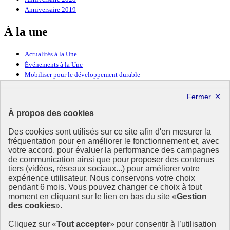
Anniversaire 2019
À la une
Actualités à la Une
Événements à la Une
Mobiliser pour le développement durable
Forum politique de haut niveau
Lettre d’information ODDyssée vers 2030
À propos des cookies
Ressources
Des cookies sont utilisés sur ce site afin d'en mesurer la
Ressources
fréquentation pour en améliorer le fonctionnement et, avec
votre accord, pour évaluer la performance des campagnes
La Méth’ODD
de communication ainsi que pour proposer des contenus
Gouvernement
tiers (vidéos, réseaux sociaux...) pour améliorer votre
expérience utilisateur. Nous conservons votre choix
Ce site propose l’information de référence concernant l’Agenda
pendant 6 mois. Vous pouvez changer ce choix à tout
2030 et la feuille de route de la France. Il valorise la mobilisation de
moment en cliquant sur le lien en bas du site «
Gestion
tous les acteurs.
des cookies
».
info.gouv.fr
- ouvre une nouvelle fenêtre
Cliquez sur «
Tout accepter
» pour consentir à l’utilisation