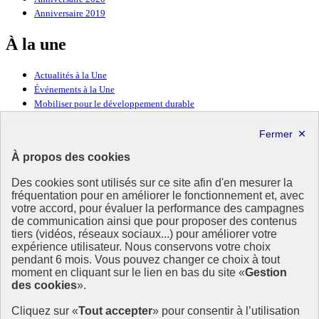
Anniversaire 2019
À la une
Actualités à la Une
Événements à la Une
Mobiliser pour le développement durable
Forum politique de haut niveau
Lettre d’information ODDyssée vers 2030
À propos des cookies
Ressources
Des cookies sont utilisés sur ce site afin d'en mesurer la
Ressources
fréquentation pour en améliorer le fonctionnement et, avec
votre accord, pour évaluer la performance des campagnes
La Méth’ODD
de communication ainsi que pour proposer des contenus
Gouvernement
tiers (vidéos, réseaux sociaux...) pour améliorer votre
expérience utilisateur. Nous conservons votre choix
Ce site propose l’information de référence concernant l’Agenda
pendant 6 mois. Vous pouvez changer ce choix à tout
2030 et la feuille de route de la France. Il valorise la mobilisation de
moment en cliquant sur le lien en bas du site «
Gestion
tous les acteurs.
des cookies
».
info.gouv.fr
- ouvre une nouvelle fenêtre
Cliquez sur «
Tout accepter
» pour consentir à l’utilisation