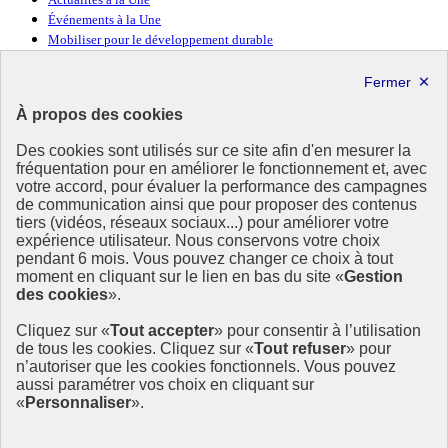
Actualités à la Une
Événements à la Une
Mobiliser pour le développement durable
Forum politique de haut niveau
Lettre d’information ODDyssée vers 2030
À propos des cookies
Ressources
Des cookies sont utilisés sur ce site afin d'en mesurer la
fréquentation pour en améliorer le fonctionnement et, avec
Ressources
votre accord, pour évaluer la performance des campagnes
La Méth’ODD
de communication ainsi que pour proposer des contenus
Gouvernement
tiers (vidéos, réseaux sociaux...) pour améliorer votre
expérience utilisateur. Nous conservons votre choix
Ce site propose l’information de référence concernant l’Agenda
pendant 6 mois. Vous pouvez changer ce choix à tout
2030 et la feuille de route de la France. Il valorise la mobilisation de
moment en cliquant sur le lien en bas du site «
Gestion
tous les acteurs.
des cookies
».
info.gouv.fr
- ouvre une nouvelle fenêtre
Cliquez sur «
Tout accepter
» pour consentir à l’utilisation
service-public.fr
- ouvre une nouvelle fenêtre
de tous les cookies. Cliquez sur «
Tout refuser
» pour
legifrance.gouv.fr
- ouvre une nouvelle fenêtre
n’autoriser que les cookies fonctionnels. Vous pouvez
data.gouv.fr
- ouvre une nouvelle fenêtre
aussi paramétrer vos choix en cliquant sur
«
Personnaliser
».
Plan du site
Accessibilité