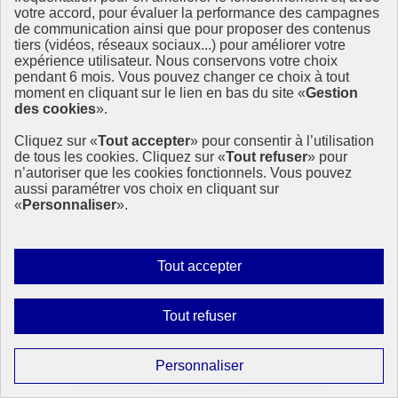
votre accord, pour évaluer la performance des campagnes
de communication ainsi que pour proposer des contenus
tiers (vidéos, réseaux sociaux...) pour améliorer votre
expérience utilisateur. Nous conservons votre choix
pendant 6 mois. Vous pouvez changer ce choix à tout
moment en cliquant sur le lien en bas du site «
Gestion
des cookies
».
Cliquez sur «
Tout accepter
» pour consentir à l’utilisation
de tous les cookies. Cliquez sur «
Tout refuser
» pour
n’autoriser que les cookies fonctionnels. Vous pouvez
aussi paramétrer vos choix en cliquant sur
«
Personnaliser
».
Les Conseils de développement, à la croisée du
développement durable et de la démocratie
Autoriser
Tout accepter
participative
tous
les
Les conseils de développement sont des espaces de dialogue entre la
Interdire
Tout refuser
société civile, les élus et les citoyens et des lieux de propositions
cookies
tous
citoyennes à l’échelle des intercommunalités ou des territoires de
les
projet : ODD 16 et 17 au rendez-vous !
Paramétrer
Personnaliser
cookies
les
15 avril 2022 - En France