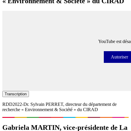
« Environnement & Société » du CIRAD
YouTube est désac
Autoriser
Autori
Transcription
RDD2022-Dr. Sylvain PERRET​, directeur du département de
recherche « Environnement & Société » du CIRAD
Gabriela MARTIN​, vice-présidente de La