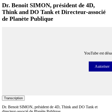
Dr. Benoit SIMON, président de 4D,
Think and DO Tank et Directeur-associé
de Planète Publique
YouTube est désac
Autoriser
Autori
Transcription
Dr. Benoit SIMON​, président de 4D, Think and DO Tank et
directeur-associé de Planète Publique