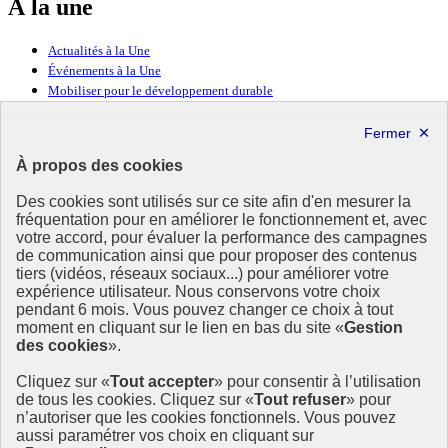
À la une
Actualités à la Une
Événements à la Une
Mobiliser pour le développement durable
Forum politique de haut niveau
Lettre d’information ODDyssée vers 2030
À propos des cookies
Ressources
Des cookies sont utilisés sur ce site afin d'en mesurer la
Ressources
fréquentation pour en améliorer le fonctionnement et, avec
votre accord, pour évaluer la performance des campagnes
La Méth’ODD
de communication ainsi que pour proposer des contenus
Gouvernement
tiers (vidéos, réseaux sociaux...) pour améliorer votre
expérience utilisateur. Nous conservons votre choix
Ce site propose l’information de référence concernant l’Agenda
pendant 6 mois. Vous pouvez changer ce choix à tout
2030 et la feuille de route de la France. Il valorise la mobilisation de
moment en cliquant sur le lien en bas du site «
Gestion
tous les acteurs.
des cookies
».
info.gouv.fr
- ouvre une nouvelle fenêtre
Cliquez sur «
Tout accepter
» pour consentir à l’utilisation
service-public.fr
- ouvre une nouvelle fenêtre
de tous les cookies. Cliquez sur «
Tout refuser
» pour
legifrance.gouv.fr
- ouvre une nouvelle fenêtre
n’autoriser que les cookies fonctionnels. Vous pouvez
data.gouv.fr
- ouvre une nouvelle fenêtre
aussi paramétrer vos choix en cliquant sur