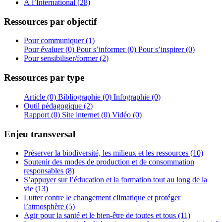
À l’International (28)
Ressources par objectif
Pour communiquer (1)
Pour évaluer (0)
Pour s’informer (0)
Pour s’inspirer (0)
Pour sensibiliser/former (2)
Ressources par type
Article (0)
Bibliographie (0)
Infographie (0)
Outil pédagogique (2)
Rapport (0)
Site internet (0)
Vidéo (0)
Enjeu transversal
Préserver la biodiversité, les milieux et les ressources (10)
Soutenir des modes de production et de consommation
responsables (8)
S’appuyer sur l’éducation et la formation tout au long de la
vie (13)
Lutter contre le changement climatique et protéger
l’atmosphère (5)
Agir pour la santé et le bien-être de toutes et tous (11)