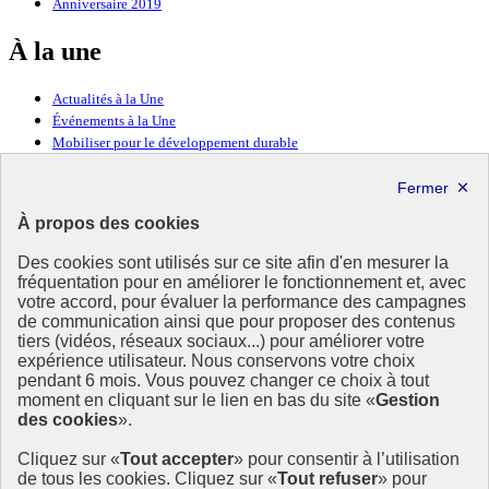
Anniversaire 2019
À la une
Actualités à la Une
Événements à la Une
Mobiliser pour le développement durable
Forum politique de haut niveau
Lettre d’information ODDyssée vers 2030
À propos des cookies
Ressources
Des cookies sont utilisés sur ce site afin d'en mesurer la
fréquentation pour en améliorer le fonctionnement et, avec
Ressources
votre accord, pour évaluer la performance des campagnes
La Méth’ODD
de communication ainsi que pour proposer des contenus
Gouvernement
tiers (vidéos, réseaux sociaux...) pour améliorer votre
expérience utilisateur. Nous conservons votre choix
Ce site propose l’information de référence concernant l’Agenda
pendant 6 mois. Vous pouvez changer ce choix à tout
2030 et la feuille de route de la France. Il valorise la mobilisation de
moment en cliquant sur le lien en bas du site «
Gestion
tous les acteurs.
des cookies
».
info.gouv.fr
- ouvre une nouvelle fenêtre
Cliquez sur «
Tout accepter
» pour consentir à l’utilisation
service-public.fr
- ouvre une nouvelle fenêtre
de tous les cookies. Cliquez sur «
Tout refuser
» pour