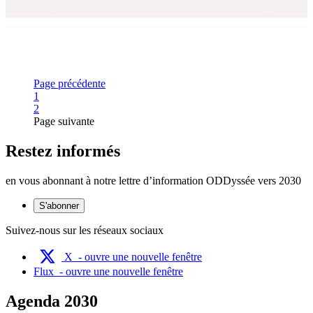
Page précédente
Page
1
Page
2
Page suivante
Restez informés
en vous abonnant à notre lettre d’information ODDyssée vers 2030
S'abonner
Suivez-nous sur les réseaux sociaux
X
- ouvre une nouvelle fenêtre
Flux
- ouvre une nouvelle fenêtre
Agenda 2030