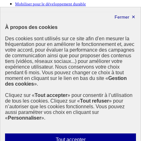
Mobiliser pour le développement durable
Forum politique de haut niveau
Lettre d’information ODDyssée vers 2030
À propos des cookies
Ressources
Des cookies sont utilisés sur ce site afin d'en mesurer la
fréquentation pour en améliorer le fonctionnement et, avec
Ressources
votre accord, pour évaluer la performance des campagnes
La Méth’ODD
de communication ainsi que pour proposer des contenus
Gouvernement
tiers (vidéos, réseaux sociaux...) pour améliorer votre
expérience utilisateur. Nous conservons votre choix
Ce site propose l’information de référence concernant l’Agenda
pendant 6 mois. Vous pouvez changer ce choix à tout
2030 et la feuille de route de la France. Il valorise la mobilisation de
moment en cliquant sur le lien en bas du site «
Gestion
tous les acteurs.
des cookies
».
info.gouv.fr
- ouvre une nouvelle fenêtre
Cliquez sur «
Tout accepter
» pour consentir à l’utilisation
service-public.fr
- ouvre une nouvelle fenêtre
de tous les cookies. Cliquez sur «
Tout refuser
» pour
legifrance.gouv.fr
- ouvre une nouvelle fenêtre
n’autoriser que les cookies fonctionnels. Vous pouvez
data.gouv.fr
- ouvre une nouvelle fenêtre
aussi paramétrer vos choix en cliquant sur
«
Personnaliser
».
Plan du site
Accessibilité
Mentions légales
Qui sommes-nous ?
Autoriser
Tout accepter