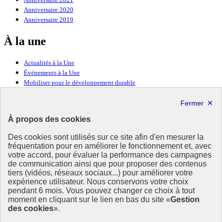
Anniversaire 2020
Anniversaire 2019
À la une
Actualités à la Une
Événements à la Une
Mobiliser pour le développement durable
Forum politique de haut niveau
Lettre d’information ODDyssée vers 2030
À propos des cookies
Ressources
Des cookies sont utilisés sur ce site afin d'en mesurer la
fréquentation pour en améliorer le fonctionnement et, avec
Ressources
votre accord, pour évaluer la performance des campagnes
La Méth’ODD
de communication ainsi que pour proposer des contenus
Gouvernement
tiers (vidéos, réseaux sociaux...) pour améliorer votre
expérience utilisateur. Nous conservons votre choix
Ce site propose l’information de référence concernant l’Agenda
pendant 6 mois. Vous pouvez changer ce choix à tout
2030 et la feuille de route de la France. Il valorise la mobilisation de
moment en cliquant sur le lien en bas du site «
Gestion
tous les acteurs.
des cookies
».