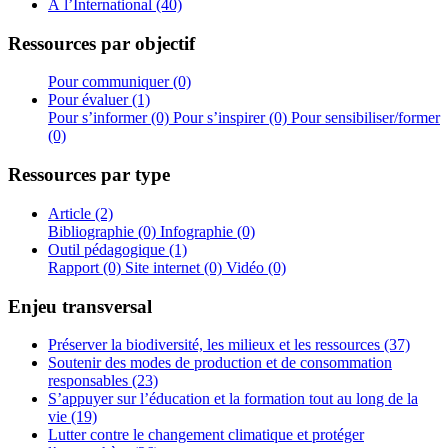
À l’International (40)
Ressources par objectif
Pour communiquer (0)
Pour évaluer (1)
Pour s’informer (0)
Pour s’inspirer (0)
Pour sensibiliser/former
(0)
Ressources par type
Article (2)
Bibliographie (0)
Infographie (0)
Outil pédagogique (1)
Rapport (0)
Site internet (0)
Vidéo (0)
Enjeu transversal
Préserver la biodiversité, les milieux et les ressources (37)
Soutenir des modes de production et de consommation
responsables (23)
S’appuyer sur l’éducation et la formation tout au long de la
vie (19)
Lutter contre le changement climatique et protéger