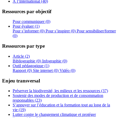
À l’International (40)
Ressources par objectif
Pour communiquer (0)
Pour évaluer (1)
Pour s’informer (0)
Pour s’inspirer (0)
Pour sensibiliser/former
(0)
Ressources par type
Article (2)
Bibliographie (0)
Infographie (0)
Outil pédagogique (1)
Rapport (0)
Site internet (0)
Vidéo (0)
Enjeu transversal
Préserver la biodiversité, les milieux et les ressources (37)
Soutenir des modes de production et de consommation
responsables (23)
S’appuyer sur l’éducation et la formation tout au long de la
vie (19)
Lutter contre le changement climatique et protéger