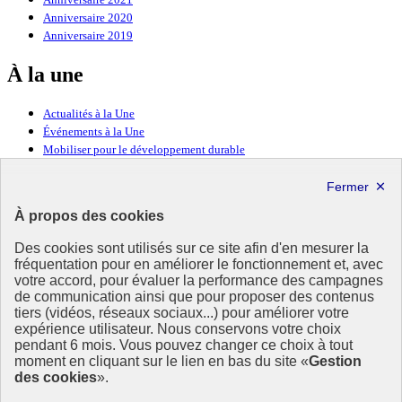
Anniversaire 2020
Anniversaire 2019
À la une
Actualités à la Une
Événements à la Une
Mobiliser pour le développement durable
Forum politique de haut niveau
Lettre d’information ODDyssée vers 2030
À propos des cookies
Ressources
Des cookies sont utilisés sur ce site afin d'en mesurer la
fréquentation pour en améliorer le fonctionnement et, avec
Ressources
votre accord, pour évaluer la performance des campagnes
La Méth’ODD
de communication ainsi que pour proposer des contenus
Gouvernement
tiers (vidéos, réseaux sociaux...) pour améliorer votre
expérience utilisateur. Nous conservons votre choix
Ce site propose l’information de référence concernant l’Agenda
pendant 6 mois. Vous pouvez changer ce choix à tout
2030 et la feuille de route de la France. Il valorise la mobilisation de
moment en cliquant sur le lien en bas du site «
Gestion
tous les acteurs.
des cookies
».