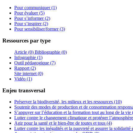
Pour communiquer (1)
Pour évaluer (5)
Pour s’informer (2)
Pour s’inspirer (2)
Pour sensibiliser/former (3)
Ressources par type
Article (0)
Bibliographie (0)
Infographie (1)
Outil pédagogique (7)
Rapport (2)
Site internet (0)
Vidéo (1)
Enjeu transversal
Préserver la biodiversité, les milieux et les ressources (10)
Soutenir des modes de production et de consommation responsa
S’appuyer sur l’éducation et la formation tout au long de la vie 
Lutter contre le changement climatique et protéger l’atmosphère
Agir pour la santé et le bien-être de toutes et tous (4)
Lutter contre les inégalités et la pauvreté et assurer la solidarité