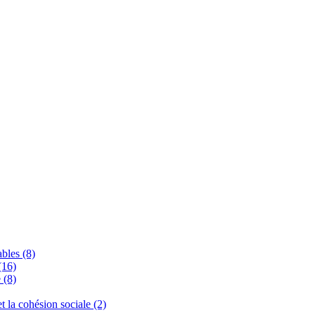
bles (8)
(16)
 (8)
 et la cohésion sociale (2)