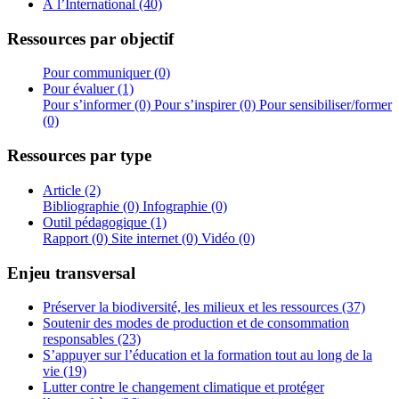
À l’International (40)
Ressources par objectif
Pour communiquer (0)
Pour évaluer (1)
Pour s’informer (0)
Pour s’inspirer (0)
Pour sensibiliser/former
(0)
Ressources par type
Article (2)
Bibliographie (0)
Infographie (0)
Outil pédagogique (1)
Rapport (0)
Site internet (0)
Vidéo (0)
Enjeu transversal
Préserver la biodiversité, les milieux et les ressources (37)
Soutenir des modes de production et de consommation
responsables (23)
S’appuyer sur l’éducation et la formation tout au long de la
vie (19)
Lutter contre le changement climatique et protéger