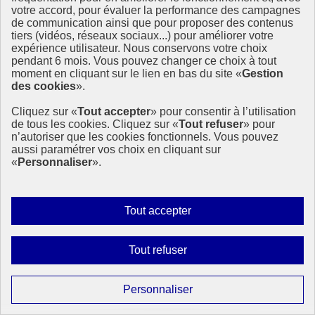
votre accord, pour évaluer la performance des campagnes
de communication ainsi que pour proposer des contenus
Actualités à la Une
tiers (vidéos, réseaux sociaux...) pour améliorer votre
Événements à la Une
expérience utilisateur. Nous conservons votre choix
Mobiliser pour le développement durable
pendant 6 mois. Vous pouvez changer ce choix à tout
Forum politique de haut niveau
moment en cliquant sur le lien en bas du site «
Gestion
Lettre d’information ODDyssée vers 2030
des cookies
».
Ressources
Cliquez sur «
Tout accepter
» pour consentir à l’utilisation
de tous les cookies. Cliquez sur «
Tout refuser
» pour
n’autoriser que les cookies fonctionnels. Vous pouvez
Ressources
aussi paramétrer vos choix en cliquant sur
La Méth’ODD
«
Personnaliser
».
Gouvernement
Ce site propose l’information de référence concernant l’Agenda
Autoriser
Tout accepter
2030 et la feuille de route de la France. Il valorise la mobilisation de
tous
tous les acteurs.
les
Interdire
Tout refuser
info.gouv.fr
- ouvre une nouvelle fenêtre
cookies
tous
service-public.fr
- ouvre une nouvelle fenêtre
legifrance.gouv.fr
- ouvre une nouvelle fenêtre
les
Paramétrer
Personnaliser
data.gouv.fr
- ouvre une nouvelle fenêtre
cookies
les