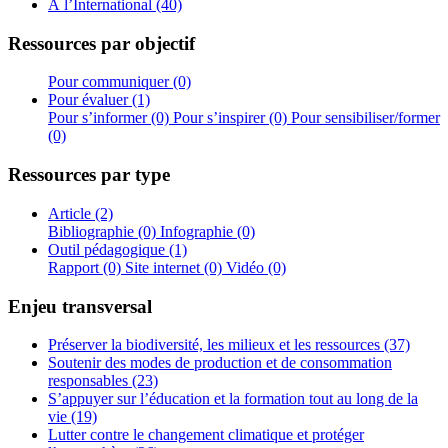
À l’International (40)
Ressources par objectif
Pour communiquer (0)
Pour évaluer (1)
Pour s’informer (0)
Pour s’inspirer (0)
Pour sensibiliser/former
(0)
Ressources par type
Article (2)
Bibliographie (0)
Infographie (0)
Outil pédagogique (1)
Rapport (0)
Site internet (0)
Vidéo (0)
Enjeu transversal
Préserver la biodiversité, les milieux et les ressources (37)
Soutenir des modes de production et de consommation
responsables (23)
S’appuyer sur l’éducation et la formation tout au long de la
vie (19)
Lutter contre le changement climatique et protéger