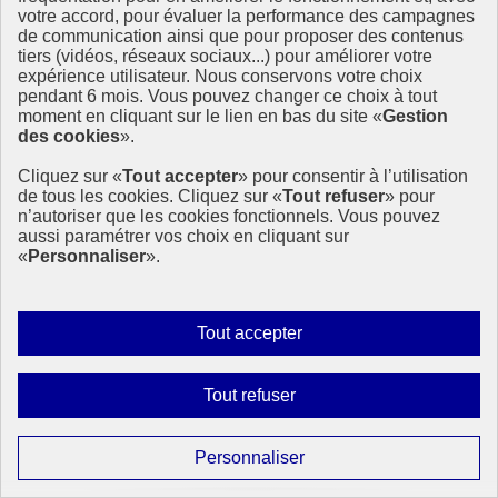
Anniversaire 2021
votre accord, pour évaluer la performance des campagnes
Anniversaire 2020
de communication ainsi que pour proposer des contenus
Anniversaire 2019
tiers (vidéos, réseaux sociaux...) pour améliorer votre
expérience utilisateur. Nous conservons votre choix
À la une
pendant 6 mois. Vous pouvez changer ce choix à tout
moment en cliquant sur le lien en bas du site «
Gestion
des cookies
».
Actualités à la Une
Événements à la Une
Cliquez sur «
Tout accepter
» pour consentir à l’utilisation
Mobiliser pour le développement durable
de tous les cookies. Cliquez sur «
Tout refuser
» pour
Forum politique de haut niveau
n’autoriser que les cookies fonctionnels. Vous pouvez
aussi paramétrer vos choix en cliquant sur
Lettre d’information ODDyssée vers 2030
«
Personnaliser
».
Ressources
Autoriser
Tout accepter
Ressources
La Méth’ODD
tous
les
Gouvernement
Interdire
Tout refuser
cookies
tous
Ce site propose l’information de référence concernant l’Agenda
les
2030 et la feuille de route de la France. Il valorise la mobilisation de
Paramétrer
Personnaliser
tous les acteurs.
cookies
les