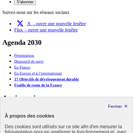
S'abonner
Suivez-nous sur les réseaux sociaux
X
- ouvre une nouvelle fenêtre
Flux
- ouvre une nouvelle fenêtre
Agenda 2030
Présentation
Dispositif de suivi
En France
En Europe et à l’international
17 Objectifs de développement durable
Feuille de route de la France
Anniversaire
Anniversaire 2025
À propos des cookies
Anniversaire 2024
Anniversaire 2023
Des cookies sont utilisés sur ce site afin d'en mesurer la
Anniversaire 2022
fréquentation pour en améliorer le fonctionnement et, avec