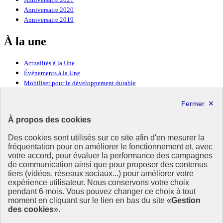
Anniversaire 2020
Anniversaire 2019
À la une
Actualités à la Une
Événements à la Une
Mobiliser pour le développement durable
Forum politique de haut niveau
Lettre d’information ODDyssée vers 2030
À propos des cookies
Ressources
Des cookies sont utilisés sur ce site afin d'en mesurer la
fréquentation pour en améliorer le fonctionnement et, avec
Ressources
votre accord, pour évaluer la performance des campagnes
La Méth’ODD
de communication ainsi que pour proposer des contenus
Gouvernement
tiers (vidéos, réseaux sociaux...) pour améliorer votre
expérience utilisateur. Nous conservons votre choix
Ce site propose l’information de référence concernant l’Agenda
pendant 6 mois. Vous pouvez changer ce choix à tout
2030 et la feuille de route de la France. Il valorise la mobilisation de
moment en cliquant sur le lien en bas du site «
Gestion
tous les acteurs.
des cookies
».