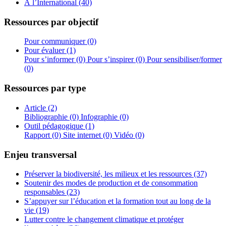
À l’International (40)
Ressources par objectif
Pour communiquer (0)
Pour évaluer (1)
Pour s’informer (0)
Pour s’inspirer (0)
Pour sensibiliser/former
(0)
Ressources par type
Article (2)
Bibliographie (0)
Infographie (0)
Outil pédagogique (1)
Rapport (0)
Site internet (0)
Vidéo (0)
Enjeu transversal
Préserver la biodiversité, les milieux et les ressources (37)
Soutenir des modes de production et de consommation
responsables (23)
S’appuyer sur l’éducation et la formation tout au long de la
vie (19)
Lutter contre le changement climatique et protéger