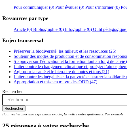
Pour communiquer (0)
Pour évaluer (0)
Pour s’informer (0)
Pou
Ressources par type
Article (0)
Bibliographie (0)
Infographie (0)
Outil pédagogique
Enjeu transversal
Préserver la biodiversité, les milieux et les ressources (25)
Soutenir des modes de production et de consommation responsa
S’appuyer sur l’éducation et la formation tout au long de la vie 
Lutter contre le changement climatique et protéger l’atmosphère
Agir pour la santé et le bien-être de toutes et tous (21)
Lutter contre les inégalités et la pauvreté et assurer la solidarité
Appropriation et mise en œuvre des ODD (47)
Rechercher
Rechercher
Pour rechercher une expression exacte, la mettre entre guillemets. Par exemple 
25 réponses à votre recherche