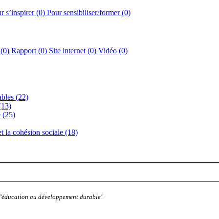
r s’inspirer (0)
Pour sensibiliser/former (0)
 (0)
Rapport (0)
Site internet (0)
Vidéo (0)
bles (22)
(13)
 (25)
 et la cohésion sociale (18)
: "éducation au développement durable"