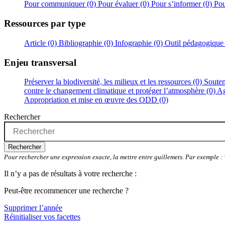
Pour communiquer (0)
Pour évaluer (0)
Pour s’informer (0)
Pou
Ressources par type
Article (0)
Bibliographie (0)
Infographie (0)
Outil pédagogique
Enjeu transversal
Préserver la biodiversité, les milieux et les ressources (0)
Souten
contre le changement climatique et protéger l’atmosphère (0)
Ag
Appropriation et mise en œuvre des ODD (0)
Rechercher
Rechercher
Pour rechercher une expression exacte, la mettre entre guillemets. Par exemple 
Il n’y a pas de résultats à votre recherche :
Peut-être recommencer une recherche ?
Supprimer l’année
Réinitialiser vos facettes