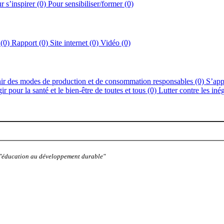
r s’inspirer (0)
Pour sensibiliser/former (0)
 (0)
Rapport (0)
Site internet (0)
Vidéo (0)
ir des modes de production et de consommation responsables (0)
S’app
ir pour la santé et le bien-être de toutes et tous (0)
Lutter contre les inég
: "éducation au développement durable"